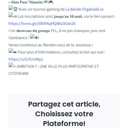
• 𝐀𝐥𝐨𝐧 𝐏𝐚𝐬𝐬’ 𝐌𝐚𝐧𝐞𝐭𝐭𝐞
Avec un tournoi gaming de
La Bande Organisée.re
Les inscriptions sont 𝐣𝐮𝐬𝐪𝐮’𝐚𝐮 𝟏𝟎 𝐚𝐨𝐮̂𝐭, via le lien suivant :
https://forms.gle/9XXFAqHQB6z3Gan26
• Un 𝐬𝐡𝐨𝐰𝐜𝐚𝐬𝐞 𝐝𝐮 𝐠𝐫𝐨𝐮𝐩𝐞 PLL, à ne pas manquer, pou met
l’ambiance !
Venez nombreux au Rendez-vous de la Jeunesse !
Pour plus d’informations, consultez le lien qui suit :
https://urlz.fr/mMp1
AMBITION 7 : UNE VILLE PLUS PARTICIPATIVE ET
CITOYENNE
Partagez cet article,
Choisissez votre
Plateforme!