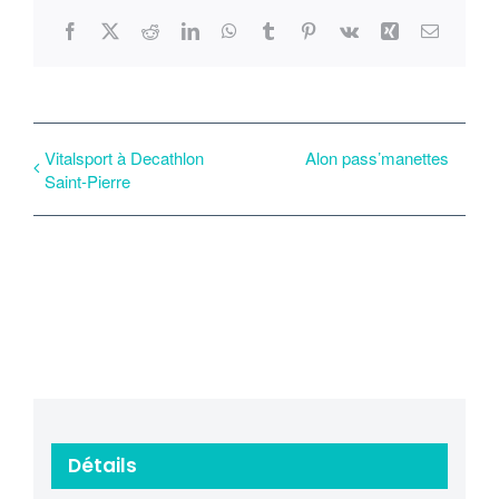
Facebook
X
Reddit
LinkedIn
WhatsApp
Tumblr
Pinterest
Vk
Xing
Email
Vitalsport à Decathlon
Alon pass’manettes
Saint-Pierre
Détails