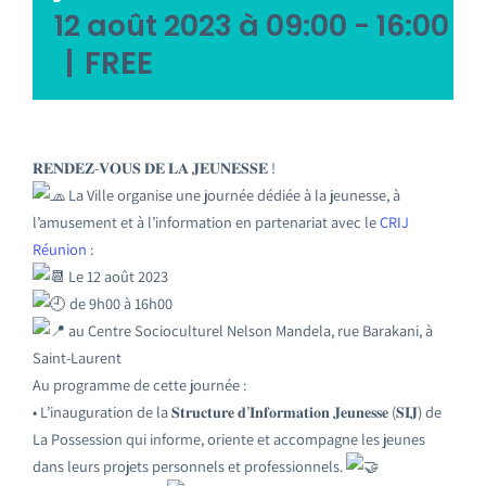
12 août 2023 à 09:00
-
16:00
|
FREE
𝐑𝐄𝐍𝐃𝐄𝐙-𝐕𝐎𝐔𝐒 𝐃𝐄 𝐋𝐀 𝐉𝐄𝐔𝐍𝐄𝐒𝐒𝐄 !
La Ville organise une journée dédiée à la jeunesse, à
l’amusement et à l’information en partenariat avec le
CRIJ
Réunion
:
Le 12 août 2023
de 9h00 à 16h00
au Centre Socioculturel Nelson Mandela, rue Barakani, à
Saint-Laurent
Au programme de cette journée :
• L’inauguration de la 𝐒𝐭𝐫𝐮𝐜𝐭𝐮𝐫𝐞 𝐝’𝐈𝐧𝐟𝐨𝐫𝐦𝐚𝐭𝐢𝐨𝐧 𝐉𝐞𝐮𝐧𝐞𝐬𝐬𝐞 (𝐒𝐈𝐉) de
La Possession qui informe, oriente et accompagne les jeunes
dans leurs projets personnels et professionnels.