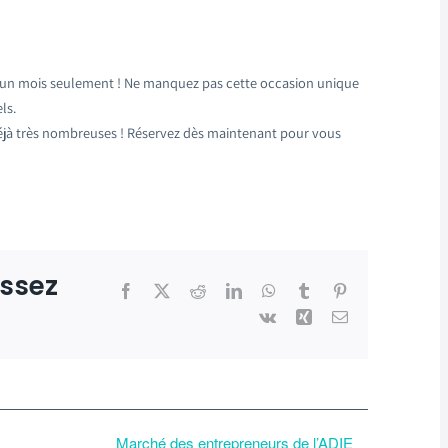
 d’un mois seulement ! Ne manquez pas cette occasion unique
ls.
 déjà très nombreuses ! Réservez dès maintenant pour vous
issez
Facebook
X
Reddit
LinkedIn
WhatsApp
Tumblr
Pinterest
Vk
Xing
Email
Marché des entrepreneurs de l’ADIE