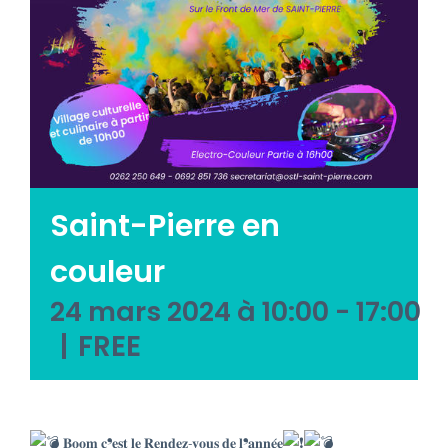
Emploi tourisme
Contact
Saint-Pierre en
couleur
24 mars 2024 à 10:00
-
17:00
|
FREE
𝐁𝐨𝐨𝐦 𝐜❜𝐞𝐬𝐭 𝐥𝐞 𝐑𝐞𝐧𝐝𝐞𝐳-𝐯𝐨𝐮𝐬 𝐝𝐞 𝐥❜𝐚𝐧𝐧𝐞́𝐞