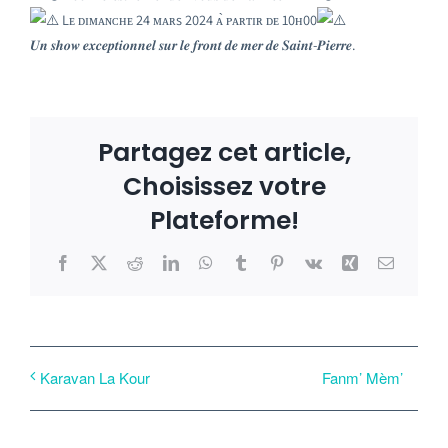
Lᴇ ᴅɪᴍᴀɴᴄʜᴇ 24 ᴍᴀʀs 2024 ᴀ̀ ᴘᴀʀᴛɪʀ ᴅᴇ 10ʜ00​
𝑼𝒏 𝒔𝒉𝒐𝒘 𝒆𝒙𝒄𝒆𝒑𝒕𝒊𝒐𝒏𝒏𝒆𝒍 𝒔𝒖𝒓 𝒍𝒆 𝒇𝒓𝒐𝒏𝒕 𝒅𝒆 𝒎𝒆𝒓 𝒅𝒆 𝑺𝒂𝒊𝒏𝒕-𝑷𝒊𝒆𝒓𝒓𝒆.
Partagez cet article,
Choisissez votre
Plateforme!
Facebook
X
Reddit
LinkedIn
WhatsApp
Tumblr
Pinterest
Vk
Xing
Email
Fanm’ Mèm’
Karavan La Kour