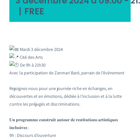
3 décembre 2024 à 09:00
-
21
|
FREE
Mardi 3 décembre 2024
Cité des Arts
De 9h à 21h30
Avec la participation de Zanmari Baré, parrain de l’événement
Rejoignez-nous pour une journée riche en échanges, en
découvertes et en émotions, dédiée à l’inclusion et à la lutte
contre les préjugés et discriminations.
𝐔𝐧 𝐩𝐫𝐨𝐠𝐫𝐚𝐦𝐦𝐞 𝐜𝐨𝐧𝐬𝐭𝐫𝐮𝐢𝐭 𝐚𝐮𝐭𝐨𝐮𝐫 𝐝𝐞 𝐫𝐞𝐬𝐭𝐢𝐭𝐮𝐭𝐢𝐨𝐧𝐬 𝐚𝐫𝐭𝐢𝐬𝐭𝐢𝐪𝐮𝐞𝐬
𝐢𝐧𝐜𝐥𝐮𝐬𝐢𝐯𝐞𝐬 :
9h : Discours d’ouverture