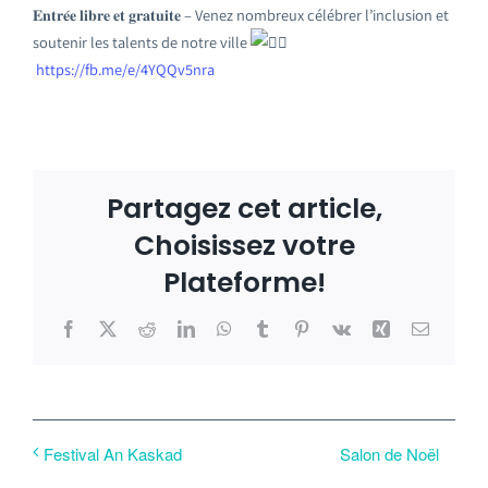
𝐄𝐧𝐭𝐫𝐞́𝐞 𝐥𝐢𝐛𝐫𝐞 𝐞𝐭 𝐠𝐫𝐚𝐭𝐮𝐢𝐭𝐞 – Venez nombreux célébrer l’inclusion et
soutenir les talents de notre ville
https://fb.me/e/4YQQv5nra
Partagez cet article,
Choisissez votre
Plateforme!
Facebook
X
Reddit
LinkedIn
WhatsApp
Tumblr
Pinterest
Vk
Xing
Email
Salon de Noël
Festival An Kaskad