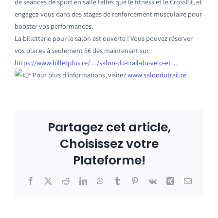
de séances de sport en salle telles que le fitness et le CrossFit, et
engagez-vous dans des stages de renforcement musculaire pour
booster vos performances.
La billetterie pour le salon est ouverte ! Vous pouvez réserver
vos places à seulement 5€ dès maintenant sur :
https://www.billetplus.re/…/salon-du-trail-du-velo-et…
Pour plus d’informations, visitez
www.salondutrail.re
Partagez cet article,
Choisissez votre
Plateforme!
Facebook
X
Reddit
LinkedIn
WhatsApp
Tumblr
Pinterest
Vk
Xing
Email