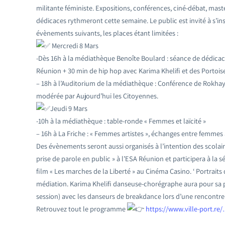
militante féministe. Expositions, conférences, ciné-débat, mast
dédicaces rythmeront cette semaine. Le public est invité à s’in
évènements suivants, les places étant limitées :
Mercredi 8 Mars
-Dès 16h à la médiathèque Benoîte Boulard : séance de dédica
Réunion + 30 min de hip hop avec Karima Khelifi et des Portoise
– 18h à l’Auditorium de la médiathèque : Conférence de Rokhay
modérée par Aujourd’hui les Citoyennes.
Jeudi 9 Mars
-10h à la médiathèque : table-ronde « Femmes et laïcité »
– 16h à La Friche : « Femmes artistes », échanges entre femmes ar
Des évènements seront aussi organisés à l’intention des scolair
prise de parole en public » à l’ESA Réunion et participera à la
film « Les marches de la Liberté » au Cinéma Casino. ‘ Portraits 
médiation. Karima Khelifi danseuse-chorégraphe aura pour sa p
session) avec les danseurs de breakdance lors d’une rencontre r
Retrouvez tout le programme
https://www.ville-port.r