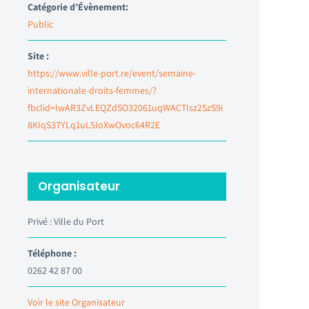
Catégorie d’Évènement:
Public
Site :
https://www.ville-port.re/event/semaine-
internationale-droits-femmes/?
fbclid=IwAR3ZvLEQZdSO32061uqWACTIsz2SzS9i
8KIqS37YLq1uL5IoXwOvoc64R2E
Organisateur
Privé : Ville du Port
Téléphone :
0262 42 87 00
Voir le site Organisateur