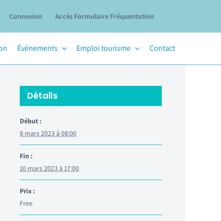
Connexion
Accès Formulaire Fréquentation
ion
Évènements
Emploi tourisme
Contact
Détails
Début :
8 mars 2023 à 08:00
Fin :
10 mars 2023 à 17:00
Prix :
Free