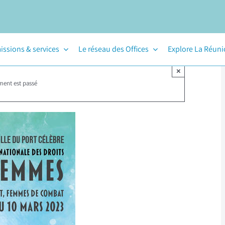
issions & services
Le réseau des Offices
Explore La Réun
×
ment est passé