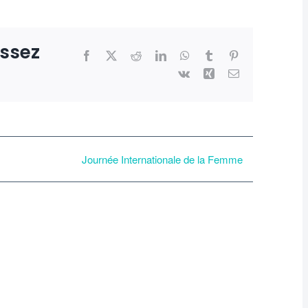
issez
Facebook
X
Reddit
LinkedIn
WhatsApp
Tumblr
Pinterest
Vk
Xing
Email
Journée Internationale de la Femme