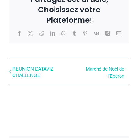
Choisissez votre
Plateforme!
Facebook
X
Reddit
LinkedIn
WhatsApp
Tumblr
Pinterest
Vk
Xing
Email
REUNION DATAVIZ
Marché de Noël de
CHALLENGE
l’Eperon