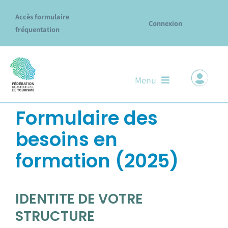
Passer
Accès formulaire
au
Connexion
fréquentation
contenu
Menu
Formulaire des
Notre ADN
besoins en
Nos missions & services
formation (2025)
Le réseau des Offices
Explore La Réunion
IDENTITE DE VOTRE
STRUCTURE
Évènements