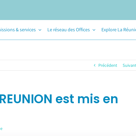
issions & services
Le réseau des Offices
Explore La Réun
Précédent
Suivan
 REUNION est mis en
le