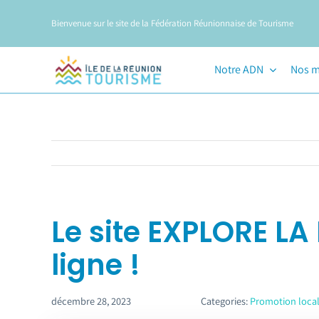
Passer
Bienvenue sur le site de la Fédération Réunionnaise de Tourisme
au
contenu
Notre ADN
Nos m
Le site EXPLORE LA
ligne !
décembre 28, 2023
Categories:
Promotion loca