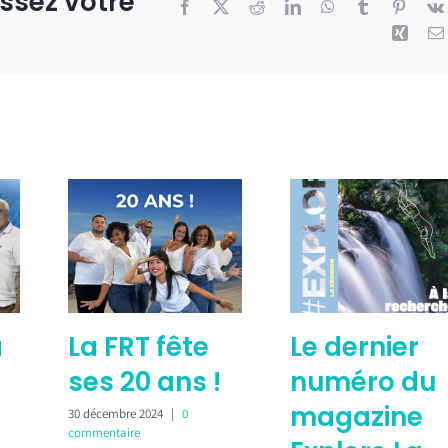
issez votre
Facebook
X
Reddit
LinkedIn
WhatsApp
Tumblr
Pintere
Xing
a
La FRT fête
Le dernier
ses 20 ans !
numéro du
magazine
30 décembre 2024
|
0
commentaire