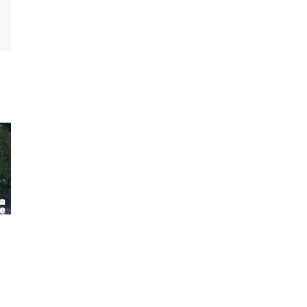
st
Vk
Email
Toute
Fusion de la
l’équipe de
FRT et de
la FRT vous
l’IRT : une