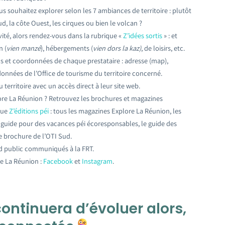
 souhaitez explorer selon les 7 ambiances de territoire : plutôt
ud, la côte Ouest, les cirques ou bien le volcan ?
ivité, alors rendez-vous dans la rubrique «
Z’idées sortis
» : et
n (
vien manzé
), hébergements (
vien dors la kaz)
, de loisirs, etc.
ns et coordonnées de chaque prestataire : adresse (map),
données de l’Office de tourisme du territoire concerné.
territoire avec un accès direct à leur site web.
re La Réunion ? Retrouvez les brochures et magazines
ique
Z’éditions péi
: tous les magazines Explore La Réunion, les
e guide pour des vacances péi écoresponsables, le guide des
ne brochure de l’OTI Sud.
d public communiqués à la FRT.
re La Réunion :
Facebook
et
Instagram
.
continuera d’évoluer alors,