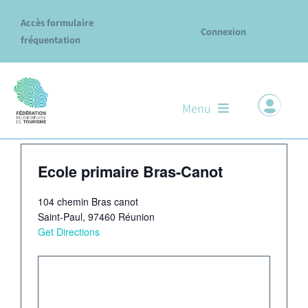
Passer
Accès formulaire
au
Connexion
fréquentation
contenu
Menu
Évènements
Ecole primaire Bras-Canot
Notre ADN
Ecole primaire Bras-Canot
Nos missions & services
104 chemin Bras canot
Saint-Paul
,
97460
Réunion
Le réseau des Offices
Get Directions
Explore La Réunion
Évènements