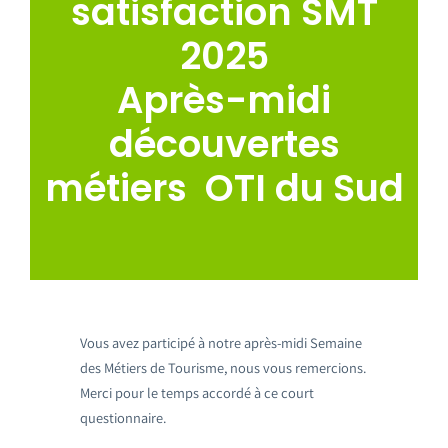
satisfaction SMT
Emploi tourisme
2025
Contact
Après-midi
découvertes
métiers OTI du Sud
Vous avez participé à notre après-midi Semaine
des Métiers de Tourisme, nous vous remercions.
Merci pour le temps accordé à ce court
questionnaire.