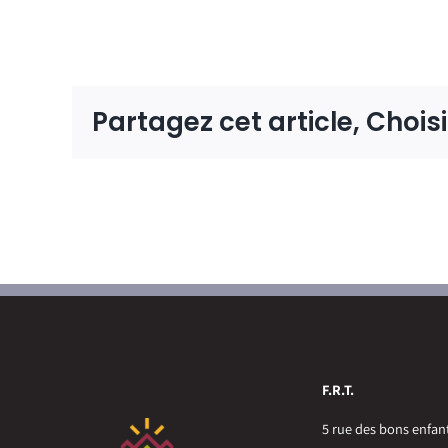
Partagez cet article, Chois
F.R.T.
5 rue des bons enfan