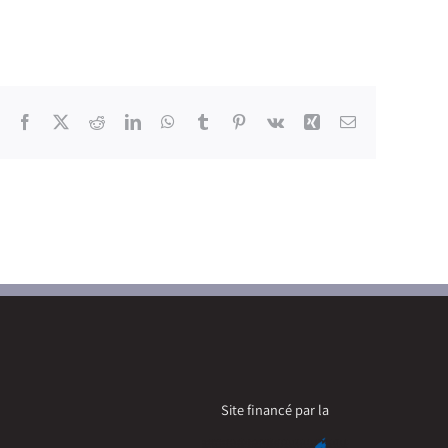
Facebook
X
Reddit
LinkedIn
WhatsApp
Tumblr
Pinterest
Vk
Xing
Email
Site financé par la