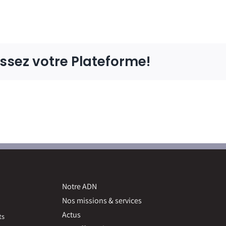
issez votre Plateforme!
Notre ADN
Nos missions & services
Actus
ts