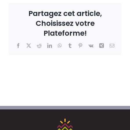
Partagez cet article,
Choisissez votre
Plateforme!
Facebook
X
Reddit
LinkedIn
WhatsApp
Tumblr
Pinterest
Vk
Xing
Email