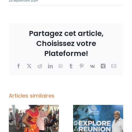
29 septembre 2024
Partagez cet article,
Choisissez votre
Plateforme!
Facebook
X
Reddit
LinkedIn
WhatsApp
Tumblr
Pinterest
Vk
Xing
Email
Articles similaires