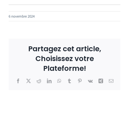
Emploi tourisme
6 novembre 2024
Contact
Partagez cet article,
Choisissez votre
Plateforme!
Facebook
X
Reddit
LinkedIn
WhatsApp
Tumblr
Pinterest
Vk
Xing
Email