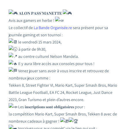
𝐀𝐋𝐎𝐍 𝐏𝐀𝐒𝐒’𝐌𝐀𝐍𝐄𝐓𝐓𝐄
Avis aux gamers en herbe !
Le collectif de
La Bande Organisée.re
sera présent pour sa
journée gaming et son tournoi :
le vendredi 15 mars 2024,
à partir de 9h30,
au centre culturel Nelson Mandela.
Il y aura libre accès aux consoles pour tous !
Venez jouer sans avoir à vous inscrire et retrouvez de
nombreux jeux comme :
Tekken 8, Street Fighter VI, Mario Kart, Super Smash Bros, Mario
Battle League Football, EA FC 24, Rocket League, Just Dance
2023, Gran Turismo et plein d’autres encore.
Les 𝐢𝐧𝐬𝐜𝐫𝐢𝐩𝐭𝐢𝐨𝐧𝐬 𝐬𝐨𝐧𝐭 𝐨𝐛𝐥𝐢𝐠𝐚𝐭𝐨𝐢𝐫𝐞𝐬 pour :
la compétition Mario Kart, Super Smash Bros, Tekken 8 avec de
nombreux cadeaux à gagner !
Inscrivez-vous aux compèt’ via le lien qui suit :