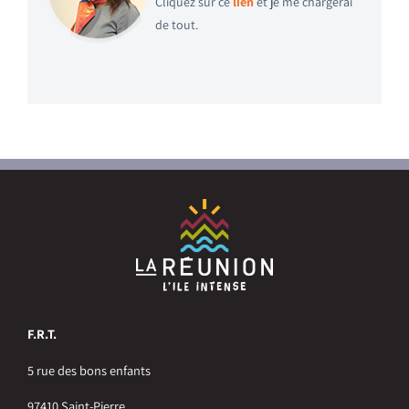
Cliquez sur ce
lien
et je me chargerai
de tout.
F.R.T.
5 rue des bons enfants
97410 Saint-Pierre