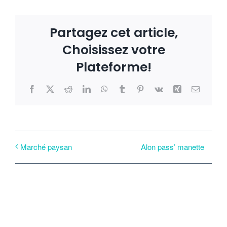
Partagez cet article,
Choisissez votre
Plateforme!
Facebook
X
Reddit
LinkedIn
WhatsApp
Tumblr
Pinterest
Vk
Xing
Email
Alon pass’ manette
Marché paysan