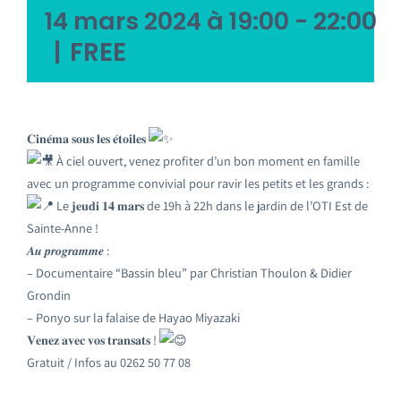
14 mars 2024 à 19:00
-
22:00
|
FREE
𝐂𝐢𝐧𝐞́𝐦𝐚 𝐬𝐨𝐮𝐬 𝐥𝐞𝐬 𝐞́𝐭𝐨𝐢𝐥𝐞𝐬
À ciel ouvert, venez profiter d’un bon moment en famille
avec un programme convivial pour ravir les petits et les grands :
Le 𝐣𝐞𝐮𝐝𝐢 𝟏𝟒 𝐦𝐚𝐫𝐬 de 19h à 22h dans le jardin de l’OTI Est de
Sainte-Anne !
𝑨𝒖 𝒑𝒓𝒐𝒈𝒓𝒂𝒎𝒎𝒆 :
– Documentaire “Bassin bleu” par Christian Thoulon & Didier
Grondin
– Ponyo sur la falaise de Hayao Miyazaki
𝐕𝐞𝐧𝐞𝐳 𝐚𝐯𝐞𝐜 𝐯𝐨𝐬 𝐭𝐫𝐚𝐧𝐬𝐚𝐭𝐬 !
Gratuit / Infos au 0262 50 77 08