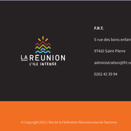
F.R.T.
5 rue des bons enfan
97410 Saint-Pierre
administration@frt.r
0262 42 39 94
© Copyright 2022 | Site de la Fédération Réunionnaise de Tourisme