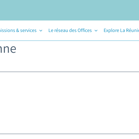
issions & services
Le réseau des Offices
Explore La Réun
nne