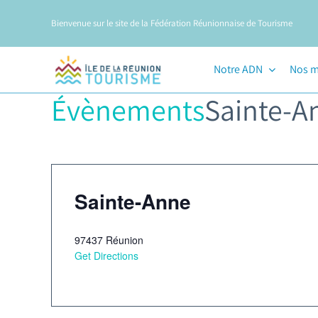
Passer
Bienvenue sur le site de la Fédération Réunionnaise de Tourisme
au
contenu
Notre ADN
Nos m
Évènements
Sainte-A
Sainte-Anne
97437
Réunion
Get Directions