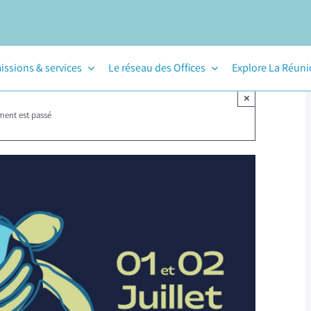
issions & services
Le réseau des Offices
Explore La Réun
×
ment est passé