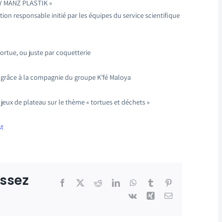
 Y MANZ PLASTIK »
ion responsable initié par les équipes du service scientifique
tortue, ou juste par coquetterie
e grâce à la compagnie du groupe K’fé Maloya
 jeux de plateau sur le thème « tortues et déchets »
st
issez
Facebook
X
Reddit
LinkedIn
WhatsApp
Tumblr
Pinterest
Vk
Xing
Email