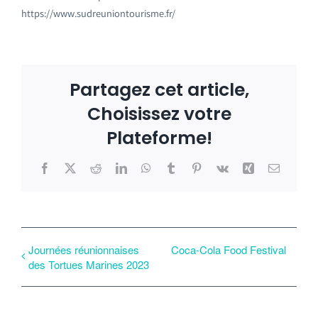
https://www.sudreuniontourisme.fr/
Partagez cet article,
Choisissez votre
Plateforme!
Facebook
X
Reddit
LinkedIn
WhatsApp
Tumblr
Pinterest
Vk
Xing
Email
Journées réunionnaises
Coca-Cola Food Festival
des Tortues Marines 2023