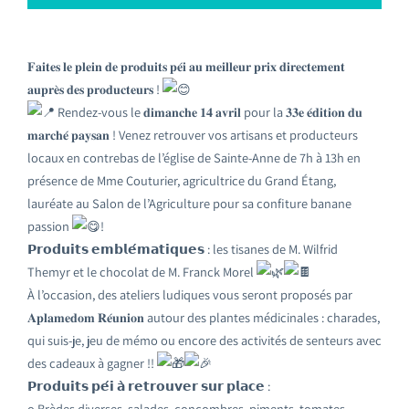
𝐅𝐚𝐢𝐭𝐞𝐬 𝐥𝐞 𝐩𝐥𝐞𝐢𝐧 𝐝𝐞 𝐩𝐫𝐨𝐝𝐮𝐢𝐭𝐬 𝐩𝐞́𝐢 𝐚𝐮 𝐦𝐞𝐢𝐥𝐥𝐞𝐮𝐫 𝐩𝐫𝐢𝐱 𝐝𝐢𝐫𝐞𝐜𝐭𝐞𝐦𝐞𝐧𝐭
𝐚𝐮𝐩𝐫𝐞̀𝐬 𝐝𝐞𝐬 𝐩𝐫𝐨𝐝𝐮𝐜𝐭𝐞𝐮𝐫𝐬 !
Rendez-vous le 𝐝𝐢𝐦𝐚𝐧𝐜𝐡𝐞 𝟏𝟒 𝐚𝐯𝐫𝐢𝐥 pour la 𝟑𝟑𝐞 𝐞́𝐝𝐢𝐭𝐢𝐨𝐧 𝐝𝐮
𝐦𝐚𝐫𝐜𝐡𝐞́ 𝐩𝐚𝐲𝐬𝐚𝐧 ! Venez retrouver vos artisans et producteurs
locaux en contrebas de l’église de Sainte-Anne de 7h à 13h en
présence de Mme Couturier, agricultrice du Grand Étang,
lauréate au Salon de l’Agriculture pour sa confiture banane
passion
!
𝗣𝗿𝗼𝗱𝘂𝗶𝘁𝘀 𝗲𝗺𝗯𝗹𝗲́𝗺𝗮𝘁𝗶𝗾𝘂𝗲𝘀 : les tisanes de M. Wilfrid
Themyr et le chocolat de M. Franck Morel
À l’occasion, des ateliers ludiques vous seront proposés par
𝐀𝐩𝐥𝐚𝐦𝐞𝐝𝐨𝐦 𝐑𝐞́𝐮𝐧𝐢𝐨𝐧 autour des plantes médicinales : charades,
qui suis-je, jeu de mémo ou encore des activités de senteurs avec
des cadeaux à gagner !!
𝗣𝗿𝗼𝗱𝘂𝗶𝘁𝘀 𝗽𝗲́𝗶 𝗮̀ 𝗿𝗲𝘁𝗿𝗼𝘂𝘃𝗲𝗿 𝘀𝘂𝗿 𝗽𝗹𝗮𝗰𝗲 :
o Brèdes diverses, salades, concombres, piments, tomates,