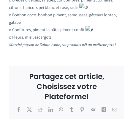
citrons, haricots péi blanc et rosé, radis
o Bonbon coco, bonbon piment, samoussas, gâteaux lontan,
galabé
o Confitures, piment la pâte, piment confit
o Fleurs, miel, escargots
𝑀𝑎𝑟𝑐ℎ𝑒́ 𝑝𝑎𝑦𝑠𝑎𝑛 𝑑𝑒 𝑆𝑎𝑖𝑛𝑡𝑒-𝐴𝑛𝑛𝑒, 𝑧𝑜𝑡 𝑝𝑟𝑜𝑑𝑢𝑖𝑡𝑠 𝑝𝑒́𝑖 𝑎𝑢 𝑚𝑒𝑖𝑙𝑙𝑒𝑢𝑟 𝑝𝑟𝑖𝑥 !
Partagez cet article,
Choisissez votre
Plateforme!
Facebook
X
Reddit
LinkedIn
WhatsApp
Tumblr
Pinterest
Vk
Xing
Email