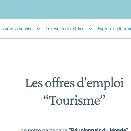
issions & services
Le réseau des Offices
Explore La Réun
Les offres d’emploi
“Tourisme”
de notre partenaire
“Réunionnais du Monde”