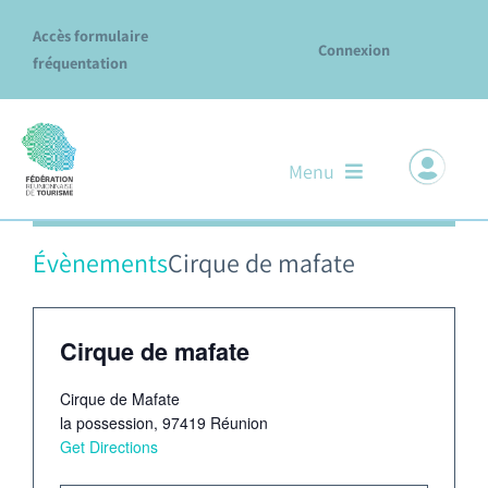
Passer
Accès formulaire
au
Connexion
fréquentation
contenu
Menu
Il n’y a pas de évènements à venir.
Notre ADN
Évènements
Cirque de mafate
Nos missions & services
Cirque de mafate
Le réseau des Offices
Cirque de Mafate
Explore La Réunion
la possession
,
97419
Réunion
Get Directions
Évènements