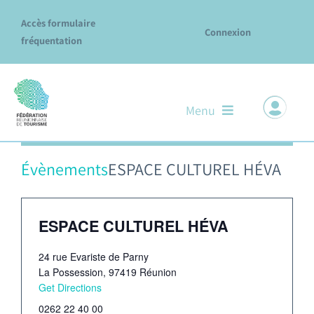
Passer
Accès formulaire
au
Connexion
fréquentation
contenu
Menu
Il n’y a pas de évènements à venir.
Notre ADN
Évènements
ESPACE CULTUREL HÉVA
Nos missions & services
ESPACE CULTUREL HÉVA
Le réseau des Offices
24 rue Evariste de Parny
Explore La Réunion
La Possession
,
97419
Réunion
Get Directions
Évènements
0262 22 40 00