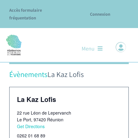
Passer
Accès formulaire
au
Connexion
fréquentation
contenu
Menu
Il n’y a pas de évènements à venir.
Notre ADN
Évènements
La Kaz Lofis
Nos missions & services
La Kaz Lofis
Le réseau des Offices
22 rue Léon de Lepervanch
Explore La Réunion
Le Port
,
97420
Réunion
Get Directions
Évènements
0262 01 68 89