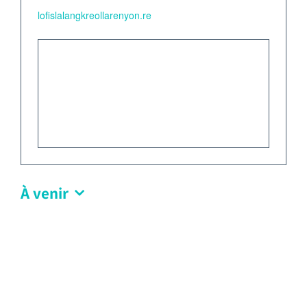
lofislalangkreollarenyon.re
Emploi tourisme
Contact
À venir