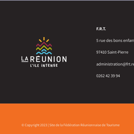
F.R.T.
5 rue des bons enfan
97410 Saint-Pierre
administration@frt.r
0262 42 39 94
© Copyright 2023 | Site de la Fédération Réunionnaise de Tourisme