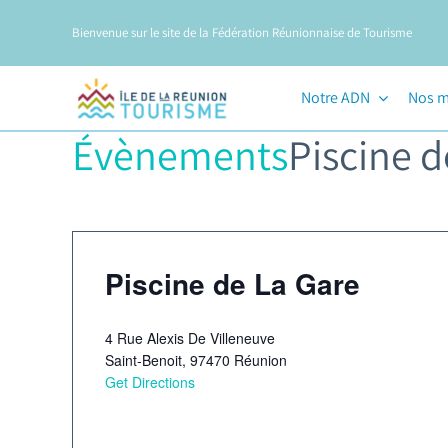
Passer
Bienvenue sur le site de la Fédération Réunionnaise de Tourisme
au
contenu
Notre ADN
Nos m
Évènements
Piscine d
Piscine de La Gare
4 Rue Alexis De Villeneuve
Saint-Benoit
,
97470
Réunion
Get Directions