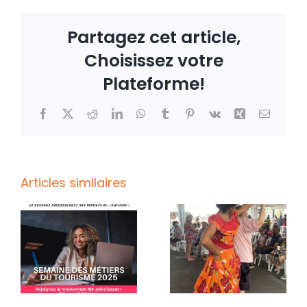
Partagez cet article,
Choisissez votre
Plateforme!
Facebook
X
Reddit
LinkedIn
WhatsApp
Tumblr
Pinterest
Vk
Xing
Email
Articles similaires