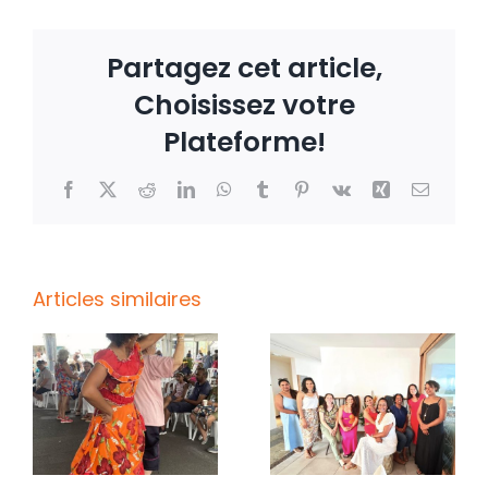
Partagez cet article,
Choisissez votre
Plateforme!
Facebook
X
Reddit
LinkedIn
WhatsApp
Tumblr
Pinterest
Vk
Xing
Email
Articles similaires